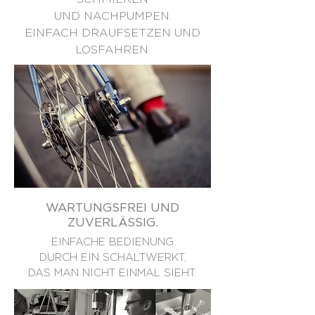
UND NACHPUMPEN.
EINFACH DRAUFSETZEN UND
LOSFAHREN.
WARTUNGSFREI UND
ZUVERLÄSSIG.
EINFACHE BEDIENUNG
DURCH EIN SCHALTWERKT,
DAS MAN NICHT EINMAL SIEHT.