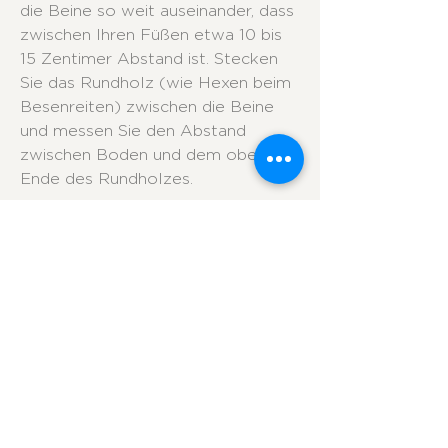
die Beine so weit auseinander, dass
zwischen Ihren Füßen etwa 10 bis
15 Zentimer Abstand ist. Stecken
Sie das Rundholz (wie Hexen beim
Besenreiten) zwischen die Beine
und messen Sie den Abstand
zwischen Boden und dem oberen
Ende des Rundholzes.
FAHRERGEWICHT
Geben Sie Ihr Gewicht bitte so
genau wie möglich an. Die
Schwankung von 2-3 kg, die im
Jahresverlauf normalerweise bei
jedem Menschen stattfindet, stellt
kein Problem dar.