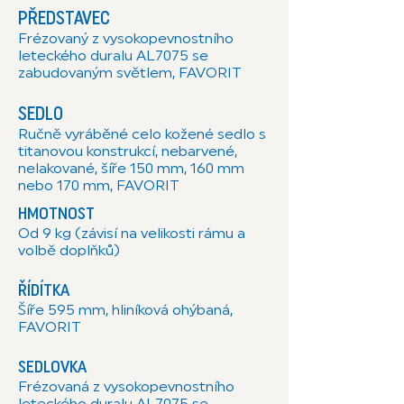
PŘEDSTAVEC
Frézovaný z vysokopevnostního
leteckého duralu AL7075 se
zabudovaným světlem, FAVORIT
SEDLO
Ručně vyráběné celo kožené sedlo s
titanovou konstrukcí, nebarvené,
nelakované, šíře 150 mm, 160 mm
nebo 170 mm, FAVORIT
HMOTNOST
Od 9 kg (závisí na velikosti rámu a
volbě doplňků)
ŘÍDÍTKA
Šíře 595 mm, hliníková ohýbaná,
FAVORIT
SEDLOVKA
Frézovaná z vysokopevnostního
leteckého duralu AL7075 se