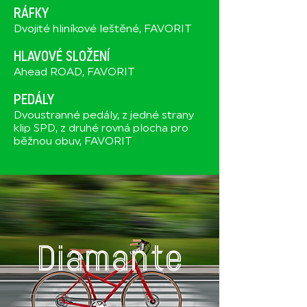
RÁFKY
Dvojité hliníkové leštěné, FAVORIT
HLAVOVÉ SLOŽENÍ
Ahead ROAD, FAVORIT
PEDÁLY
Dvoustranné pedály, z jedné strany
klip SPD, z druhé rovná plocha pro
běžnou obuv, FAVORIT
Diamante