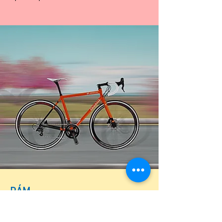
RÁM
FAVORIT F1 CUSTOM 100%
CARBON S VNĚJŠÍM/VNITŘNÍM