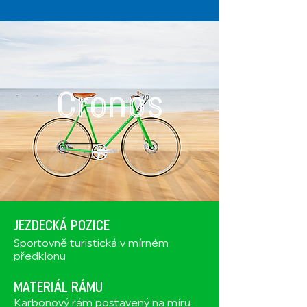
Cronos
JEZDECKÁ POZICE
Sportovně turistická v mírném
předklonu
MATERIÁL RÁMU
Karbonový rám postavený na míru