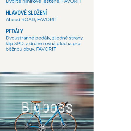
Dvojité hliníkové leštěné, FAVORIT
HLAVOVÉ SLOŽENÍ
Ahead ROAD, FAVORIT
PEDÁLY
Dvoustranné pedály, z jedné strany
klip SPD, z druhé rovná plocha pro
běžnou obuv, FAVORIT
Bigboss