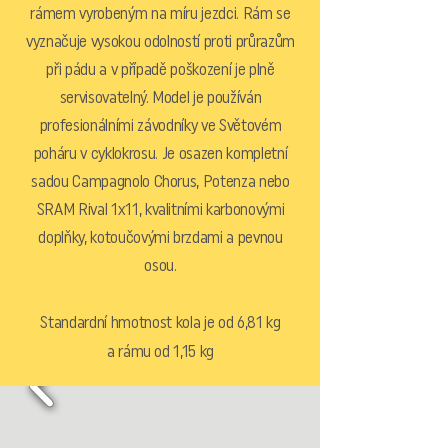
rámem vyrobeným na míru jezdci. Rám se
vyznačuje vysokou odolností proti průrazům
při pádu a v případě poškození je plně
servisovatelný. Model je používán
profesionálními závodníky ve Světovém
poháru v cyklokrosu. Je osazen kompletní
sadou Campagnolo Chorus, Potenza nebo
SRAM Rival 1x11, kvalitními karbonovými
doplňky, kotoučovými brzdami a pevnou
osou.
Standardní hmotnost kola je od 6,81 kg
a rámu od 1,15 kg