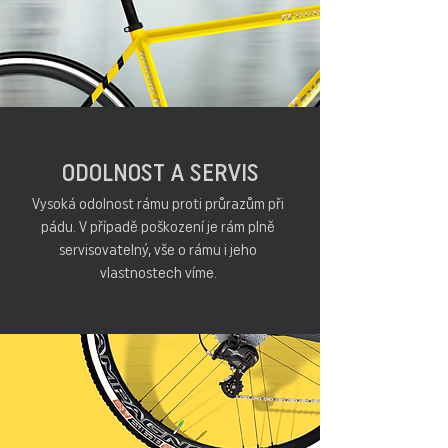
ODOLNOST A SERVIS
Vysoká odolnost rámu proti průrazům při
pádu. V případě poškození je rám plně
servisovatelný, vše o rámu i jeho
vlastnostech víme.