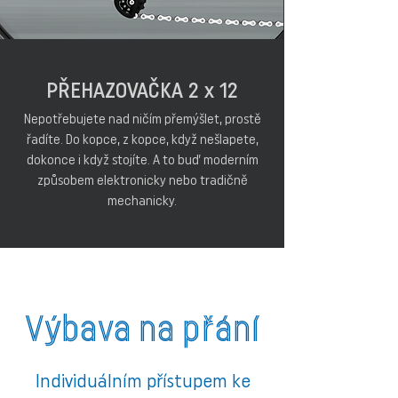
PŘEHAZOVAČKA 2 x 12
Nepotřebujete nad ničím přemýšlet, prostě
řadíte. Do kopce, z kopce, když nešlapete,
dokonce i když stojíte. A to buď moderním
způsobem elektronicky nebo tradičně
mechanicky.
Výbava na přání
Individuálním přístupem ke