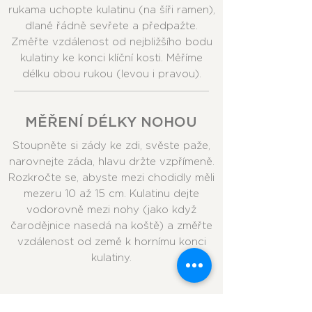
rukama uchopte kulatinu (na šíři ramen),
dlaně řádně sevřete a předpažte.
Změřte vzdálenost od nejbližšího bodu
kulatiny ke konci klíční kosti. Měříme
délku obou rukou (levou i pravou).
MĚŘENÍ DÉLKY NOHOU
Stoupněte si zády ke zdi, svěste paže,
narovnejte záda, hlavu držte vzpřímeně.
Rozkročte se, abyste mezi chodidly měli
mezeru 10 až 15 cm. Kulatinu dejte
vodorovně mezi nohy (jako když
čarodějnice nasedá na koště) a změřte
vzdálenost od země k hornímu konci
kulatiny.
SPRÁVNÉ VÁŽENÍ JEZDCE